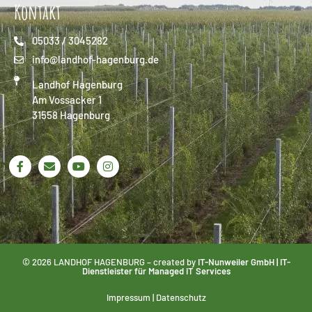
Kontakt
05033 / 3045282
info@landhof-hagenburg.de
Landhof Hagenburg
Am Vossacker 1
31558 Hagenburg
© 2026 LANDHOF HAGENBURG – created by
IT-Nunweiler GmbH | IT-
Dienstleister für Managed IT Services
Impressum
|
Datenschutz